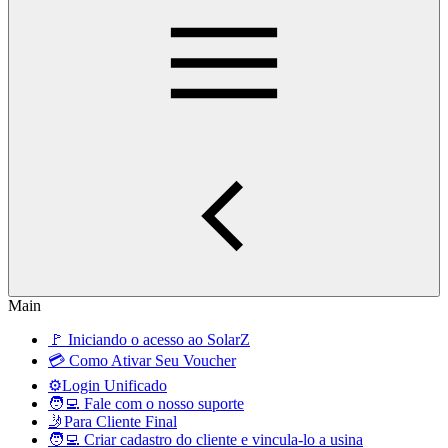
Main
🚩 Iniciando o acesso ao SolarZ
💳 Como Ativar Seu Voucher
⚙️Login Unificado
🧑‍💻 Fale com o nosso suporte
🤳Para Cliente Final
🧑‍💻 Criar cadastro do cliente e vincula-lo a usina