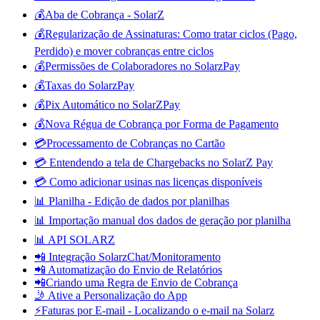
💰Aba de Cobrança - SolarZ
💰Regularização de Assinaturas: Como tratar ciclos (Pago,
Perdido) e mover cobranças entre ciclos
💰Permissões de Colaboradores no SolarzPay
💰Taxas do SolarzPay
💰Pix Automático no SolarZPay
💰Nova Régua de Cobrança por Forma de Pagamento
💳Processamento de Cobranças no Cartão
💳 Entendendo a tela de Chargebacks no SolarZ Pay
💳 Como adicionar usinas nas licenças disponíveis
📊 Planilha - Edição de dados por planilhas
📊 Importação manual dos dados de geração por planilha
📊 API SOLARZ
📲 Integração SolarzChat/Monitoramento
📲 Automatização do Envio de Relatórios
📲Criando uma Regra de Envio de Cobrança
🤳 Ative a Personalização do App
⚡Faturas por E-mail - Localizando o e-mail na Solarz