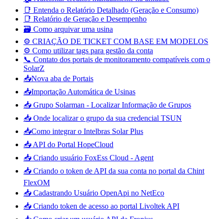
📑 Entenda o Relatório Detalhado (Geração e Consumo)
📑 Relatório de Geração e Desempenho
🗃️ Como arquivar uma usina
⚙️ CRIAÇÃO DE TICKET COM BASE EM MODELOS
⚙️ Como utilizar tags para gestão da conta
📞 Contato dos portais de monitoramento compatíveis com o
SolarZ
📥Nova aba de Portais
📥Importação Automática de Usinas
📥 Grupo Solarman - Localizar Informação de Grupos
📥 Onde localizar o grupo da sua credencial TSUN
📥Como integrar o Intelbras Solar Plus
📥 API do Portal HopeCloud
📥 Criando usuário FoxEss Cloud - Agent
📥 Criando o token de API da sua conta no portal da Chint
FlexOM
📥 Cadastrando Usuário OpenApi no NetEco
📥 Criando token de acesso ao portal Livoltek API