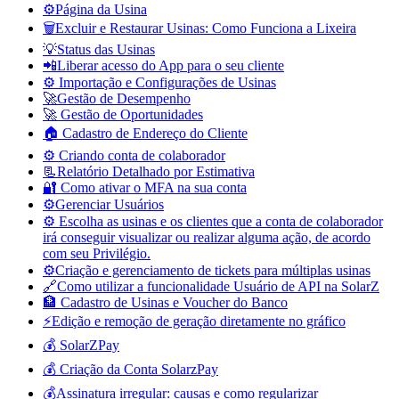
⚙️Página da Usina
🗑️Excluir e Restaurar Usinas: Como Funciona a Lixeira
💡Status das Usinas
📲Liberar acesso do App para o seu cliente
⚙️ Importação e Configurações de Usinas
🚀Gestão de Desempenho
🚀 Gestão de Oportunidades
🏠 Cadastro de Endereço do Cliente
⚙️ Criando conta de colaborador
📃Relatório Detalhado por Estimativa
🔐 Como ativar o MFA na sua conta
⚙️Gerenciar Usuários
⚙️ Escolha as usinas e os clientes que a conta de colaborador
irá conseguir visualizar ou realizar alguma ação, de acordo
com seu Privilégio.
⚙️Criação e gerenciamento de tickets para múltiplas usinas
🔗Como utilizar a funcionalidade Usuário de API na SolarZ
🏦 Cadastro de Usinas e Voucher do Banco
⚡Edição e remoção de geração diretamente no gráfico
💰 SolarZPay
💰 Criação da Conta SolarzPay
💰Assinatura irregular: causas e como regularizar