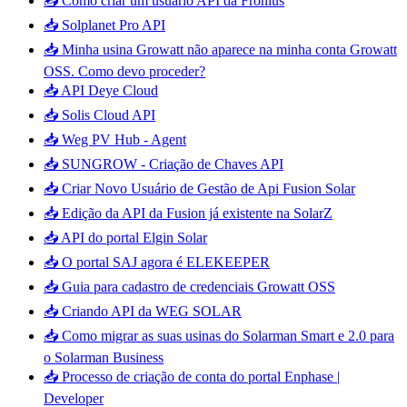
📥 Como criar um usuário API da Fronius
📥 Solplanet Pro API
📥 Minha usina Growatt não aparece na minha conta Growatt
OSS. Como devo proceder?
📥 API Deye Cloud
📥 Solis Cloud API
📥 Weg PV Hub - Agent
📥 SUNGROW - Criação de Chaves API
📥 Criar Novo Usuário de Gestão de Api Fusion Solar
📥 Edição da API da Fusion já existente na SolarZ
📥 API do portal Elgin Solar
📥 O portal SAJ agora é ELEKEEPER
📥 Guia para cadastro de credenciais Growatt OSS
📥 Criando API da WEG SOLAR
📥 Como migrar as suas usinas do Solarman Smart e 2.0 para
o Solarman Business
📥 Processo de criação de conta do portal Enphase |
Developer