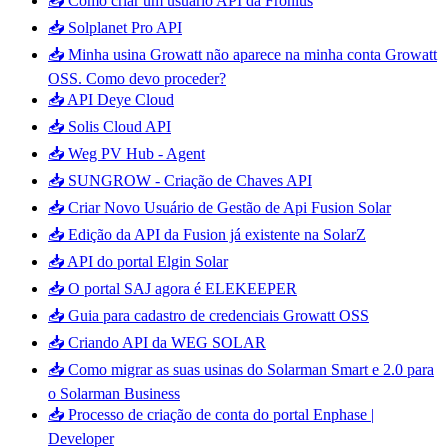
📥 Como criar um usuário API da Fronius
📥 Solplanet Pro API
📥 Minha usina Growatt não aparece na minha conta Growatt
OSS. Como devo proceder?
📥 API Deye Cloud
📥 Solis Cloud API
📥 Weg PV Hub - Agent
📥 SUNGROW - Criação de Chaves API
📥 Criar Novo Usuário de Gestão de Api Fusion Solar
📥 Edição da API da Fusion já existente na SolarZ
📥 API do portal Elgin Solar
📥 O portal SAJ agora é ELEKEEPER
📥 Guia para cadastro de credenciais Growatt OSS
📥 Criando API da WEG SOLAR
📥 Como migrar as suas usinas do Solarman Smart e 2.0 para
o Solarman Business
📥 Processo de criação de conta do portal Enphase |
Developer