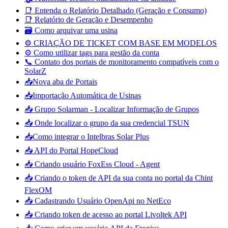
📑 Entenda o Relatório Detalhado (Geração e Consumo)
📑 Relatório de Geração e Desempenho
🗃️ Como arquivar uma usina
⚙️ CRIAÇÃO DE TICKET COM BASE EM MODELOS
⚙️ Como utilizar tags para gestão da conta
📞 Contato dos portais de monitoramento compatíveis com o
SolarZ
📥Nova aba de Portais
📥Importação Automática de Usinas
📥 Grupo Solarman - Localizar Informação de Grupos
📥 Onde localizar o grupo da sua credencial TSUN
📥Como integrar o Intelbras Solar Plus
📥 API do Portal HopeCloud
📥 Criando usuário FoxEss Cloud - Agent
📥 Criando o token de API da sua conta no portal da Chint
FlexOM
📥 Cadastrando Usuário OpenApi no NetEco
📥 Criando token de acesso ao portal Livoltek API