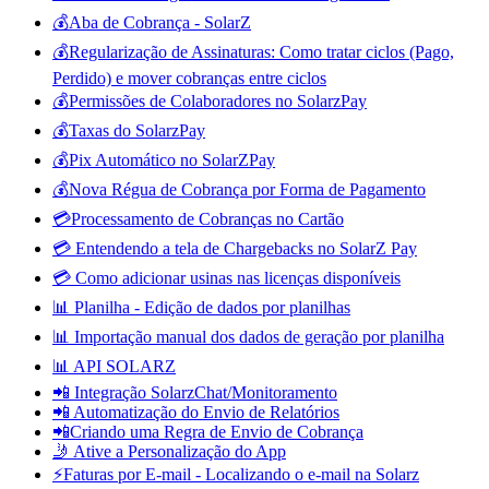
💰Aba de Cobrança - SolarZ
💰Regularização de Assinaturas: Como tratar ciclos (Pago,
Perdido) e mover cobranças entre ciclos
💰Permissões de Colaboradores no SolarzPay
💰Taxas do SolarzPay
💰Pix Automático no SolarZPay
💰Nova Régua de Cobrança por Forma de Pagamento
💳Processamento de Cobranças no Cartão
💳 Entendendo a tela de Chargebacks no SolarZ Pay
💳 Como adicionar usinas nas licenças disponíveis
📊 Planilha - Edição de dados por planilhas
📊 Importação manual dos dados de geração por planilha
📊 API SOLARZ
📲 Integração SolarzChat/Monitoramento
📲 Automatização do Envio de Relatórios
📲Criando uma Regra de Envio de Cobrança
🤳 Ative a Personalização do App
⚡Faturas por E-mail - Localizando o e-mail na Solarz