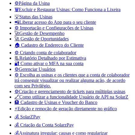
⚙️Página da Usina
🗑️Excluir e Restaurar Usinas: Como Funciona a Lixeira
💡Status das Usinas
📲Liberar acesso do App para o seu cliente
⚙️ Importação e Configurações de Usinas
🚀Gestão de Desempenho
🚀 Gestão de Oportunidades
🏠 Cadastro de Endereço do Cliente
⚙️ Criando conta de colaborador
📃Relatório Detalhado por Estimativa
🔐 Como ativar o MFA na sua conta
⚙️Gerenciar Usuários
⚙️ Escolha as usinas e os clientes que a conta de colaborador
irá conseguir visualizar ou realizar alguma ação, de acordo
com seu Privilégio.
⚙️Criação e gerenciamento de tickets para múltiplas usinas
🔗Como utilizar a funcionalidade Usuário de API na SolarZ
🏦 Cadastro de Usinas e Voucher do Banco
⚡Edição e remoção de geração diretamente no gráfico
💰 SolarZPay
💰 Criação da Conta SolarzPay
💰Assinatura irregular: causas e como regularizar