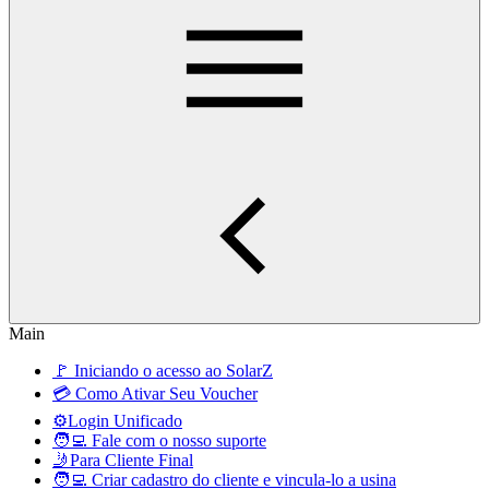
Main
🚩 Iniciando o acesso ao SolarZ
💳 Como Ativar Seu Voucher
⚙️Login Unificado
🧑‍💻 Fale com o nosso suporte
🤳Para Cliente Final
🧑‍💻 Criar cadastro do cliente e vincula-lo a usina