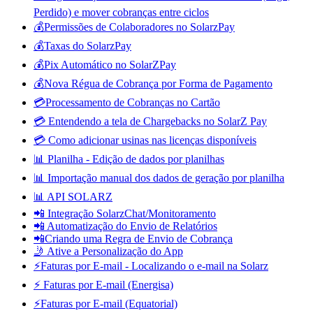
Perdido) e mover cobranças entre ciclos
💰Permissões de Colaboradores no SolarzPay
💰Taxas do SolarzPay
💰Pix Automático no SolarZPay
💰Nova Régua de Cobrança por Forma de Pagamento
💳Processamento de Cobranças no Cartão
💳 Entendendo a tela de Chargebacks no SolarZ Pay
💳 Como adicionar usinas nas licenças disponíveis
📊 Planilha - Edição de dados por planilhas
📊 Importação manual dos dados de geração por planilha
📊 API SOLARZ
📲 Integração SolarzChat/Monitoramento
📲 Automatização do Envio de Relatórios
📲Criando uma Regra de Envio de Cobrança
🤳 Ative a Personalização do App
⚡Faturas por E-mail - Localizando o e-mail na Solarz
⚡ Faturas por E-mail (Energisa)
⚡Faturas por E-mail (Equatorial)