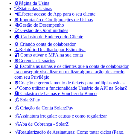
⚙️Página da Usina
💡Status das Usinas
📲Liberar acesso do App para o seu cliente
⚙️ Importação e Configurações de Usinas
🚀Gestão de Desempenho
🚀 Gestão de Oportunidades
🏠 Cadastro de Endereço do Cliente
⚙️ Criando conta de colaborador
📃Relatório Detalhado por Estimativa
🔐 Como ativar o MFA na sua conta
⚙️Gerenciar Usuários
⚙️ Escolha as usinas e os clientes que a conta de colaborador
irá conseguir visualizar ou realizar alguma ação, de acordo
com seu Privilégio.
⚙️Criação e gerenciamento de tickets para múltiplas usinas
🔗Como utilizar a funcionalidade Usuário de API na SolarZ
🏦 Cadastro de Usinas e Voucher do Banco
💰 SolarZPay
💰 Criação da Conta SolarzPay
💰Assinatura irregular: causas e como regularizar
💰Aba de Cobrança - SolarZ
💰Regularização de Assinaturas: Como tratar ciclos (Pago,