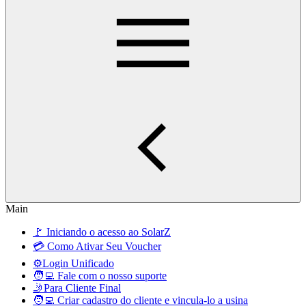
Main
🚩 Iniciando o acesso ao SolarZ
💳 Como Ativar Seu Voucher
⚙️Login Unificado
🧑‍💻 Fale com o nosso suporte
🤳Para Cliente Final
🧑‍💻 Criar cadastro do cliente e vincula-lo a usina