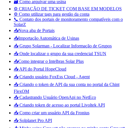
🗃️ Como arquivar uma usina
⚙️ CRIAÇÃO DE TICKET COM BASE EM MODELOS
⚙️ Como utilizar tags para gestão da conta
📞 Contato dos portais de monitoramento compatíveis com o
SolarZ
📥Nova aba de Portais
📥Importação Automática de Usinas
📥 Grupo Solarman - Localizar Informação de Grupos
📥 Onde localizar o grupo da sua credencial TSUN
📥Como integrar o Intelbras Solar Plus
📥 API do Portal HopeCloud
📥 Criando usuário FoxEss Cloud - Agent
📥 Criando o token de API da sua conta no portal da Chint
FlexOM
📥 Cadastrando Usuário OpenApi no NetEco
📥 Criando token de acesso ao portal Livoltek API
📥 Como criar um usuário API da Fronius
📥 Solplanet Pro API