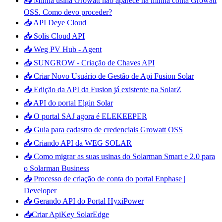
📥 Minha usina Growatt não aparece na minha conta Growatt
OSS. Como devo proceder?
📥 API Deye Cloud
📥 Solis Cloud API
📥 Weg PV Hub - Agent
📥 SUNGROW - Criação de Chaves API
📥 Criar Novo Usuário de Gestão de Api Fusion Solar
📥 Edição da API da Fusion já existente na SolarZ
📥 API do portal Elgin Solar
📥 O portal SAJ agora é ELEKEEPER
📥 Guia para cadastro de credenciais Growatt OSS
📥 Criando API da WEG SOLAR
📥 Como migrar as suas usinas do Solarman Smart e 2.0 para
o Solarman Business
📥 Processo de criação de conta do portal Enphase |
Developer
📥 Gerando API do Portal HyxiPower
📥Criar ApiKey SolarEdge