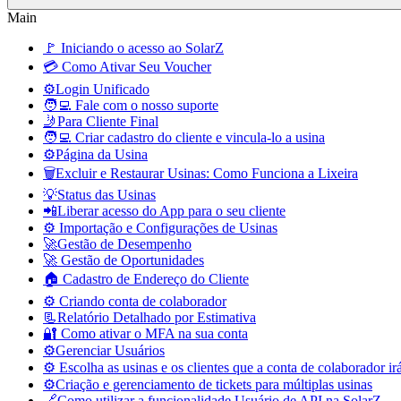
Main
🚩 Iniciando o acesso ao SolarZ
💳 Como Ativar Seu Voucher
⚙️Login Unificado
🧑‍💻 Fale com o nosso suporte
🤳Para Cliente Final
🧑‍💻 Criar cadastro do cliente e vincula-lo a usina
⚙️Página da Usina
🗑️Excluir e Restaurar Usinas: Como Funciona a Lixeira
💡Status das Usinas
📲Liberar acesso do App para o seu cliente
⚙️ Importação e Configurações de Usinas
🚀Gestão de Desempenho
🚀 Gestão de Oportunidades
🏠 Cadastro de Endereço do Cliente
⚙️ Criando conta de colaborador
📃Relatório Detalhado por Estimativa
🔐 Como ativar o MFA na sua conta
⚙️Gerenciar Usuários
⚙️ Escolha as usinas e os clientes que a conta de colaborador ir
⚙️Criação e gerenciamento de tickets para múltiplas usinas
🔗Como utilizar a funcionalidade Usuário de API na SolarZ