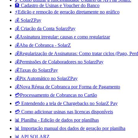
🏦 Cadastro de Usinas e Voucher do Banco
⚡Edição e remoção de geração diretamente no gráfico
💰 SolarZPay
💰 Criação da Conta SolarzPay
💰Assinatura irregular: causas e como regularizar
💰Aba de Cobrança - SolarZ
💰Regularização de Assinaturas: Como tratar ciclos (Pago, Perd
💰Permissões de Colaboradores no SolarzPay
💰Taxas do SolarzPay
💰Pix Automático no SolarZPay
💰Nova Régua de Cobrança por Forma de Pagamento
💳Processamento de Cobranças no Cartão
💳 Entendendo a tela de Chargebacks no SolarZ Pay
💳 Como adicionar usinas nas licenças disponíveis
📊 Planilha - Edição de dados por planilhas
📊 Importação manual dos dados de geração por planilha
📊 API SOLARZ