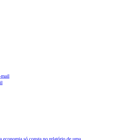
-mail
il
 economia só consta no relatório de uma.