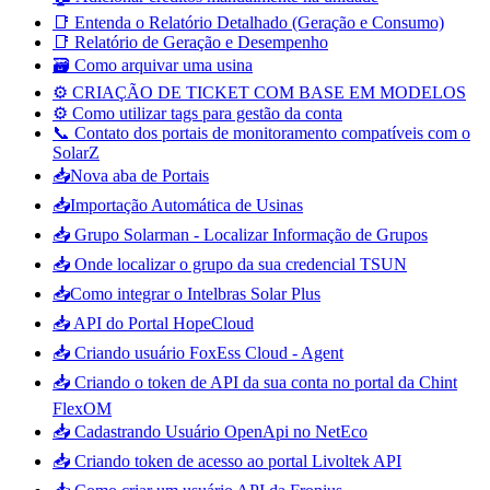
📑 Entenda o Relatório Detalhado (Geração e Consumo)
📑 Relatório de Geração e Desempenho
🗃️ Como arquivar uma usina
⚙️ CRIAÇÃO DE TICKET COM BASE EM MODELOS
⚙️ Como utilizar tags para gestão da conta
📞 Contato dos portais de monitoramento compatíveis com o
SolarZ
📥Nova aba de Portais
📥Importação Automática de Usinas
📥 Grupo Solarman - Localizar Informação de Grupos
📥 Onde localizar o grupo da sua credencial TSUN
📥Como integrar o Intelbras Solar Plus
📥 API do Portal HopeCloud
📥 Criando usuário FoxEss Cloud - Agent
📥 Criando o token de API da sua conta no portal da Chint
FlexOM
📥 Cadastrando Usuário OpenApi no NetEco
📥 Criando token de acesso ao portal Livoltek API