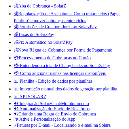
💰Aba de Cobrança - SolarZ
💰Regularização de Assinaturas: Como tratar ciclos (Pago,
Perdido) e mover cobranças entre ciclos
💰Permissões de Colaboradores no SolarzPay
💰Taxas do SolarzPay
💰Pix Automático no SolarZPay
💰Nova Régua de Cobrança por Forma de Pagamento
💳Processamento de Cobranças no Cartão
💳 Entendendo a tela de Chargebacks no SolarZ Pay
💳 Como adicionar usinas nas licenças disponíveis
📊 Planilha - Edição de dados por planilhas
📊 Importação manual dos dados de geração por planilha
📊 API SOLARZ
📲 Integração SolarzChat/Monitoramento
📲 Automatização do Envio de Relatórios
📲Criando uma Regra de Envio de Cobrança
🤳 Ative a Personalização do App
⚡Faturas por E-mail - Localizando o e-mail na Solarz