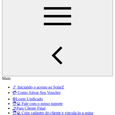
Main
🚩 Iniciando o acesso ao SolarZ
💳 Como Ativar Seu Voucher
⚙️Login Unificado
🧑‍💻 Fale com o nosso suporte
🤳Para Cliente Final
🧑‍💻 Criar cadastro do cliente e vincula-lo a usina