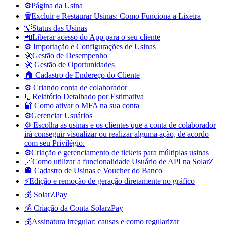
⚙️Página da Usina
🗑️Excluir e Restaurar Usinas: Como Funciona a Lixeira
💡Status das Usinas
📲Liberar acesso do App para o seu cliente
⚙️ Importação e Configurações de Usinas
🚀Gestão de Desempenho
🚀 Gestão de Oportunidades
🏠 Cadastro de Endereço do Cliente
⚙️ Criando conta de colaborador
📃Relatório Detalhado por Estimativa
🔐 Como ativar o MFA na sua conta
⚙️Gerenciar Usuários
⚙️ Escolha as usinas e os clientes que a conta de colaborador
irá conseguir visualizar ou realizar alguma ação, de acordo
com seu Privilégio.
⚙️Criação e gerenciamento de tickets para múltiplas usinas
🔗Como utilizar a funcionalidade Usuário de API na SolarZ
🏦 Cadastro de Usinas e Voucher do Banco
⚡Edição e remoção de geração diretamente no gráfico
💰 SolarZPay
💰 Criação da Conta SolarzPay
💰Assinatura irregular: causas e como regularizar