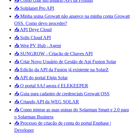
📥 Como criar um usuário API da Fronius
📥 Solplanet Pro API
📥 Minha usina Growatt não aparece na minha conta Growatt
OSS. Como devo proceder?
📥 API Deye Cloud
📥 Solis Cloud API
📥 Weg PV Hub - Agent
📥 SUNGROW - Criação de Chaves API
📥 Criar Novo Usuário de Gestão de Api Fusion Solar
📥 Edição da API da Fusion já existente na SolarZ
📥 API do portal Elgin Solar
📥 O portal SAJ agora é ELEKEEPER
📥 Guia para cadastro de credenciais Growatt OSS
📥 Criando API da WEG SOLAR
📥 Como migrar as suas usinas do Solarman Smart e 2.0 para
o Solarman Business
📥 Processo de criação de conta do portal Enphase |
Developer