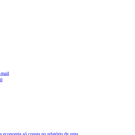
-mail
il
 economia só consta no relatório de uma.