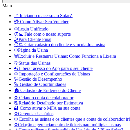
Main
🚩 Iniciando o acesso ao SolarZ
💳 Como Ativar Seu Voucher
⚙️Login Unificado
🧑‍💻 Fale com o nosso suporte
🤳Para Cliente Final
🧑‍💻 Criar cadastro do cliente e vincula-lo a usina
⚙️Página da Usina
🗑️Excluir e Restaurar Usinas: Como Funciona a Lixeira
💡Status das Usinas
📲Liberar acesso do App para o seu cliente
⚙️ Importação e Configurações de Usinas
🚀Gestão de Desempenho
🚀 Gestão de Oportunidades
🏠 Cadastro de Endereço do Cliente
⚙️ Criando conta de colaborador
📃Relatório Detalhado por Estimativa
🔐 Como ativar o MFA na sua conta
⚙️Gerenciar Usuários
⚙️ Escolha as usinas e os clientes que a conta de colaborador ir
⚙️Criação e gerenciamento de tickets para múltiplas usinas
🔗Como utilizar a funcionalidade Usuário de API na SolarZ