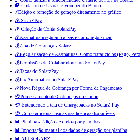
🏦 Cadastro de Usinas e Voucher do Banco
⚡Edição e remoção de geração diretamente no gráfico
💰 SolarZPay
💰 Criação da Conta SolarzPay
💰Assinatura irregular: causas e como regularizar
💰Aba de Cobrança - SolarZ
💰Regularização de Assinaturas: Como tratar ciclos (Pago, Perd
💰Permissões de Colaboradores no SolarzPay
💰Taxas do SolarzPay
💰Pix Automático no SolarZPay
💰Nova Régua de Cobrança por Forma de Pagamento
💳Processamento de Cobranças no Cartão
💳 Entendendo a tela de Chargebacks no SolarZ Pay
💳 Como adicionar usinas nas licenças disponíveis
📊 Planilha - Edição de dados por planilhas
📊 Importação manual dos dados de geração por planilha
📊 API SOLARZ