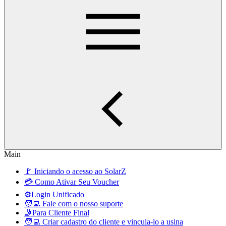
Main
🚩 Iniciando o acesso ao SolarZ
💳 Como Ativar Seu Voucher
⚙️Login Unificado
🧑‍💻 Fale com o nosso suporte
🤳Para Cliente Final
🧑‍💻 Criar cadastro do cliente e vincula-lo a usina