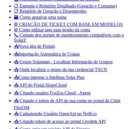
📑 Entenda o Relatório Detalhado (Geração e Consumo)
📑 Relatório de Geração e Desempenho
🗃️ Como arquivar uma usina
⚙️ CRIAÇÃO DE TICKET COM BASE EM MODELOS
⚙️ Como utilizar tags para gestão da conta
📞 Contato dos portais de monitoramento compatíveis com o
SolarZ
📥Nova aba de Portais
📥Importação Automática de Usinas
📥 Grupo Solarman - Localizar Informação de Grupos
📥 Onde localizar o grupo da sua credencial TSUN
📥Como integrar o Intelbras Solar Plus
📥 API do Portal HopeCloud
📥 Criando usuário FoxEss Cloud - Agent
📥 Criando o token de API da sua conta no portal da Chint
FlexOM
📥 Cadastrando Usuário OpenApi no NetEco
📥 Criando token de acesso ao portal Livoltek API