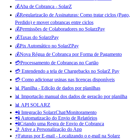
💰Aba de Cobrança - SolarZ
💰Regularização de Assinaturas: Como tratar ciclos (Pago,
Perdido) e mover cobranças entre ciclos
💰Permissões de Colaboradores no SolarzPay
💰Taxas do SolarzPay
💰Pix Automático no SolarZPay
💰Nova Régua de Cobrança por Forma de Pagamento
💳Processamento de Cobranças no Cartão
💳 Entendendo a tela de Chargebacks no SolarZ Pay
💳 Como adicionar usinas nas licenças disponíveis
📊 Planilha - Edição de dados por planilhas
📊 Importação manual dos dados de geração por planilha
📊 API SOLARZ
📲 Integração SolarzChat/Monitoramento
📲 Automatização do Envio de Relatórios
📲Criando uma Regra de Envio de Cobrança
🤳 Ative a Personalização do App
⚡Faturas por E-mail - Localizando o e-mail na Solarz