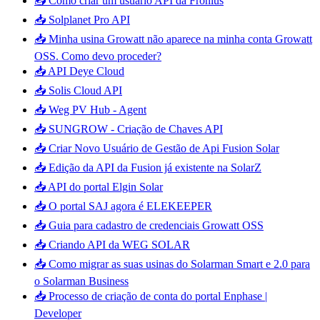
📥 Como criar um usuário API da Fronius
📥 Solplanet Pro API
📥 Minha usina Growatt não aparece na minha conta Growatt
OSS. Como devo proceder?
📥 API Deye Cloud
📥 Solis Cloud API
📥 Weg PV Hub - Agent
📥 SUNGROW - Criação de Chaves API
📥 Criar Novo Usuário de Gestão de Api Fusion Solar
📥 Edição da API da Fusion já existente na SolarZ
📥 API do portal Elgin Solar
📥 O portal SAJ agora é ELEKEEPER
📥 Guia para cadastro de credenciais Growatt OSS
📥 Criando API da WEG SOLAR
📥 Como migrar as suas usinas do Solarman Smart e 2.0 para
o Solarman Business
📥 Processo de criação de conta do portal Enphase |
Developer