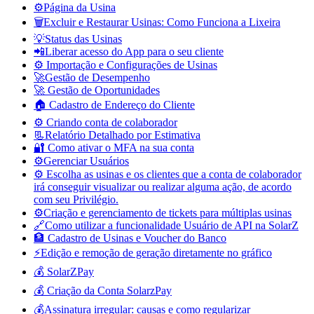
⚙️Página da Usina
🗑️Excluir e Restaurar Usinas: Como Funciona a Lixeira
💡Status das Usinas
📲Liberar acesso do App para o seu cliente
⚙️ Importação e Configurações de Usinas
🚀Gestão de Desempenho
🚀 Gestão de Oportunidades
🏠 Cadastro de Endereço do Cliente
⚙️ Criando conta de colaborador
📃Relatório Detalhado por Estimativa
🔐 Como ativar o MFA na sua conta
⚙️Gerenciar Usuários
⚙️ Escolha as usinas e os clientes que a conta de colaborador
irá conseguir visualizar ou realizar alguma ação, de acordo
com seu Privilégio.
⚙️Criação e gerenciamento de tickets para múltiplas usinas
🔗Como utilizar a funcionalidade Usuário de API na SolarZ
🏦 Cadastro de Usinas e Voucher do Banco
⚡Edição e remoção de geração diretamente no gráfico
💰 SolarZPay
💰 Criação da Conta SolarzPay
💰Assinatura irregular: causas e como regularizar