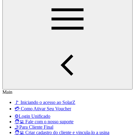
Main
🚩 Iniciando o acesso ao SolarZ
💳 Como Ativar Seu Voucher
⚙️Login Unificado
🧑‍💻 Fale com o nosso suporte
🤳Para Cliente Final
🧑‍💻 Criar cadastro do cliente e vincula-lo a usina