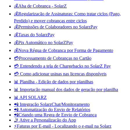
💰Aba de Cobrança - SolarZ
💰Regularização de Assinaturas: Como tratar ciclos (Pago,
Perdido) e mover cobranças entre ciclos
💰Permissões de Colaboradores no SolarzPay
💰Taxas do SolarzPay
💰Pix Automático no SolarZPay
💰Nova Régua de Cobrança por Forma de Pagamento
💳Processamento de Cobranças no Cartão
💳 Entendendo a tela de Chargebacks no SolarZ Pay
💳 Como adicionar usinas nas licenças disponíveis
📊 Planilha - Edição de dados por planilhas
📊 Importação manual dos dados de geração por planilha
📊 API SOLARZ
📲 Integração SolarzChat/Monitoramento
📲 Automatização do Envio de Relatórios
📲Criando uma Regra de Envio de Cobrança
🤳 Ative a Personalização do App
⚡Faturas por E-mail - Localizando o e-mail na Solarz