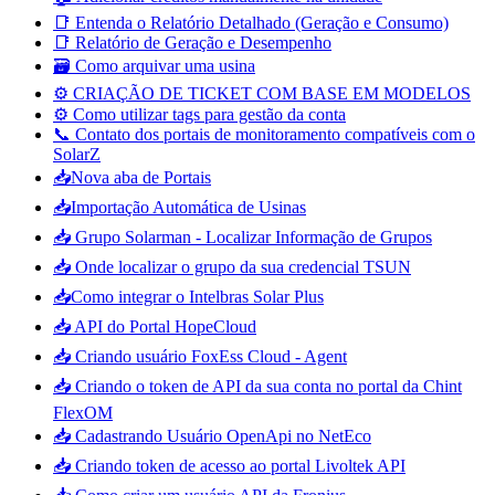
📑 Entenda o Relatório Detalhado (Geração e Consumo)
📑 Relatório de Geração e Desempenho
🗃️ Como arquivar uma usina
⚙️ CRIAÇÃO DE TICKET COM BASE EM MODELOS
⚙️ Como utilizar tags para gestão da conta
📞 Contato dos portais de monitoramento compatíveis com o
SolarZ
📥Nova aba de Portais
📥Importação Automática de Usinas
📥 Grupo Solarman - Localizar Informação de Grupos
📥 Onde localizar o grupo da sua credencial TSUN
📥Como integrar o Intelbras Solar Plus
📥 API do Portal HopeCloud
📥 Criando usuário FoxEss Cloud - Agent
📥 Criando o token de API da sua conta no portal da Chint
FlexOM
📥 Cadastrando Usuário OpenApi no NetEco
📥 Criando token de acesso ao portal Livoltek API