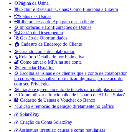
⚙️Página da Usina
🗑️Excluir e Restaurar Usinas: Como Funciona a Lixeira
💡Status das Usinas
📲Liberar acesso do App para o seu cliente
⚙️ Importação e Configurações de Usinas
🚀Gestão de Desempenho
🚀 Gestão de Oportunidades
🏠 Cadastro de Endereço do Cliente
⚙️ Criando conta de colaborador
📃Relatório Detalhado por Estimativa
🔐 Como ativar o MFA na sua conta
⚙️Gerenciar Usuários
⚙️ Escolha as usinas e os clientes que a conta de colaborador
irá conseguir visualizar ou realizar alguma ação, de acordo
com seu Privilégio.
⚙️Criação e gerenciamento de tickets para múltiplas usinas
🔗Como utilizar a funcionalidade Usuário de API na SolarZ
🏦 Cadastro de Usinas e Voucher do Banco
⚡Edição e remoção de geração diretamente no gráfico
💰 SolarZPay
💰 Criação da Conta SolarzPay
💰Assinatura irregular: causas e como regularizar