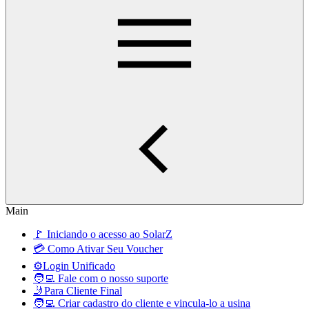
Main
🚩 Iniciando o acesso ao SolarZ
💳 Como Ativar Seu Voucher
⚙️Login Unificado
🧑‍💻 Fale com o nosso suporte
🤳Para Cliente Final
🧑‍💻 Criar cadastro do cliente e vincula-lo a usina