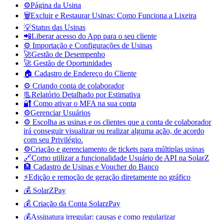
⚙️Página da Usina
🗑️Excluir e Restaurar Usinas: Como Funciona a Lixeira
💡Status das Usinas
📲Liberar acesso do App para o seu cliente
⚙️ Importação e Configurações de Usinas
🚀Gestão de Desempenho
🚀 Gestão de Oportunidades
🏠 Cadastro de Endereço do Cliente
⚙️ Criando conta de colaborador
📃Relatório Detalhado por Estimativa
🔐 Como ativar o MFA na sua conta
⚙️Gerenciar Usuários
⚙️ Escolha as usinas e os clientes que a conta de colaborador
irá conseguir visualizar ou realizar alguma ação, de acordo
com seu Privilégio.
⚙️Criação e gerenciamento de tickets para múltiplas usinas
🔗Como utilizar a funcionalidade Usuário de API na SolarZ
🏦 Cadastro de Usinas e Voucher do Banco
⚡Edição e remoção de geração diretamente no gráfico
💰 SolarZPay
💰 Criação da Conta SolarzPay
💰Assinatura irregular: causas e como regularizar