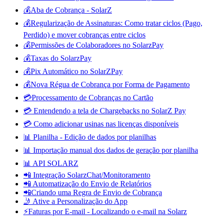
💰Aba de Cobrança - SolarZ
💰Regularização de Assinaturas: Como tratar ciclos (Pago,
Perdido) e mover cobranças entre ciclos
💰Permissões de Colaboradores no SolarzPay
💰Taxas do SolarzPay
💰Pix Automático no SolarZPay
💰Nova Régua de Cobrança por Forma de Pagamento
💳Processamento de Cobranças no Cartão
💳 Entendendo a tela de Chargebacks no SolarZ Pay
💳 Como adicionar usinas nas licenças disponíveis
📊 Planilha - Edição de dados por planilhas
📊 Importação manual dos dados de geração por planilha
📊 API SOLARZ
📲 Integração SolarzChat/Monitoramento
📲 Automatização do Envio de Relatórios
📲Criando uma Regra de Envio de Cobrança
🤳 Ative a Personalização do App
⚡Faturas por E-mail - Localizando o e-mail na Solarz