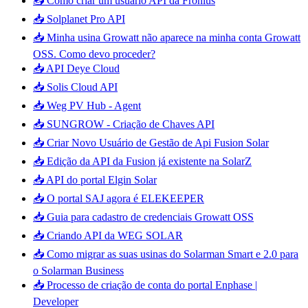
📥 Como criar um usuário API da Fronius
📥 Solplanet Pro API
📥 Minha usina Growatt não aparece na minha conta Growatt
OSS. Como devo proceder?
📥 API Deye Cloud
📥 Solis Cloud API
📥 Weg PV Hub - Agent
📥 SUNGROW - Criação de Chaves API
📥 Criar Novo Usuário de Gestão de Api Fusion Solar
📥 Edição da API da Fusion já existente na SolarZ
📥 API do portal Elgin Solar
📥 O portal SAJ agora é ELEKEEPER
📥 Guia para cadastro de credenciais Growatt OSS
📥 Criando API da WEG SOLAR
📥 Como migrar as suas usinas do Solarman Smart e 2.0 para
o Solarman Business
📥 Processo de criação de conta do portal Enphase |
Developer