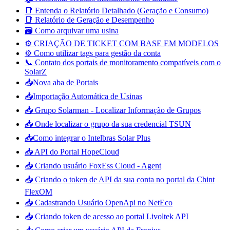
📑 Entenda o Relatório Detalhado (Geração e Consumo)
📑 Relatório de Geração e Desempenho
🗃️ Como arquivar uma usina
⚙️ CRIAÇÃO DE TICKET COM BASE EM MODELOS
⚙️ Como utilizar tags para gestão da conta
📞 Contato dos portais de monitoramento compatíveis com o
SolarZ
📥Nova aba de Portais
📥Importação Automática de Usinas
📥 Grupo Solarman - Localizar Informação de Grupos
📥 Onde localizar o grupo da sua credencial TSUN
📥Como integrar o Intelbras Solar Plus
📥 API do Portal HopeCloud
📥 Criando usuário FoxEss Cloud - Agent
📥 Criando o token de API da sua conta no portal da Chint
FlexOM
📥 Cadastrando Usuário OpenApi no NetEco
📥 Criando token de acesso ao portal Livoltek API