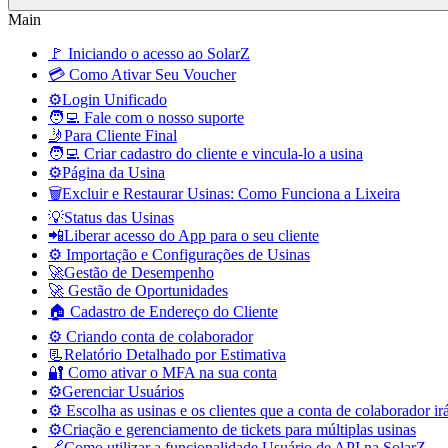
Main
🚩 Iniciando o acesso ao SolarZ
💳 Como Ativar Seu Voucher
⚙️Login Unificado
🧑‍💻 Fale com o nosso suporte
🤳Para Cliente Final
🧑‍💻 Criar cadastro do cliente e vincula-lo a usina
⚙️Página da Usina
🗑️Excluir e Restaurar Usinas: Como Funciona a Lixeira
💡Status das Usinas
📲Liberar acesso do App para o seu cliente
⚙️ Importação e Configurações de Usinas
🚀Gestão de Desempenho
🚀 Gestão de Oportunidades
🏠 Cadastro de Endereço do Cliente
⚙️ Criando conta de colaborador
📃Relatório Detalhado por Estimativa
🔐 Como ativar o MFA na sua conta
⚙️Gerenciar Usuários
⚙️ Escolha as usinas e os clientes que a conta de colaborador ir
⚙️Criação e gerenciamento de tickets para múltiplas usinas
🔗Como utilizar a funcionalidade Usuário de API na SolarZ