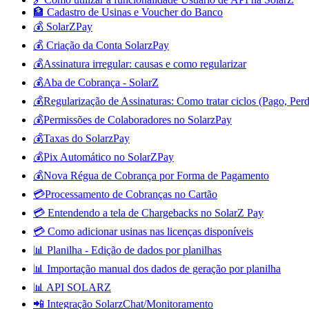
🏦 Cadastro de Usinas e Voucher do Banco
💰 SolarZPay
💰 Criação da Conta SolarzPay
💰Assinatura irregular: causas e como regularizar
💰Aba de Cobrança - SolarZ
💰Regularização de Assinaturas: Como tratar ciclos (Pago, Perd
💰Permissões de Colaboradores no SolarzPay
💰Taxas do SolarzPay
💰Pix Automático no SolarZPay
💰Nova Régua de Cobrança por Forma de Pagamento
💳Processamento de Cobranças no Cartão
💳 Entendendo a tela de Chargebacks no SolarZ Pay
💳 Como adicionar usinas nas licenças disponíveis
📊 Planilha - Edição de dados por planilhas
📊 Importação manual dos dados de geração por planilha
📊 API SOLARZ
📲 Integração SolarzChat/Monitoramento